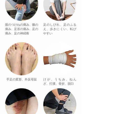
股のつけねの痛み、膝の
足のしびれ、足のふる
痛み、足首の痛み、足の
え、歩きにくい、転び
痛み、足の神経痛
やすい
手足の変形、外反母趾
けが、うちみ、ねん
ざ、打撲、骨折、脱臼